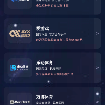
随着科技飞速发展，数字化转型成为企业生存和持续发展的必由之路。本
次福州市工业和信息化局开展中小企业数字化转型试点城市第一批细分行
业数字化服务商遴选工作，旨在遴选一批数字化服务优秀企业，进一步加
快推进福州市中小企业数字化转型试点城市相关工作，为各行业发展树立
新标杆，降低数字化转型成本。
此次入选是中海创集团赋能福州市产业数字化转型服务创新能力与成果的
高度认可。多年来，凭借技术实力、服务经验、创新能力、市场口碑以及
自身的行业积淀和深厚洞察，中海创集团以创新性的两网融合”产业数字
化综合升级解决方案为驱动，持续为企业数智化转型输送能量、纾困解